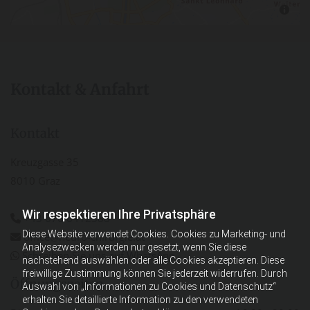
Kontakt & Anfahrt
Kontakt
Kreuzgasse 35
8010 Graz
Wir respektieren Ihre Privatsphäre
+43 676 6412388

Diese Website verwendet Cookies. Cookies zu Marketing- und
office@neuro-chirurgie.at

Analysezwecken werden nur gesetzt, wenn Sie diese
Schreiben Sie uns auf WhatsApp

nachstehend auswählen oder alle Cookies akzeptieren. Diese
freiwillige Zustimmung können Sie jederzeit widerrufen. Durch
Öffnungszeiten
Auswahl von „Informationen zu Cookies und Datenschutz“
erhalten Sie detaillierte Information zu den verwendeten