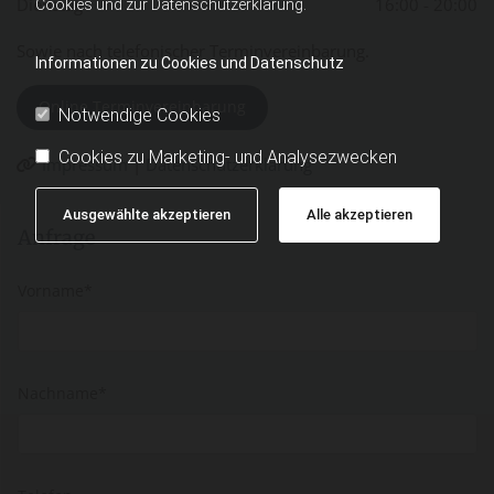
Dienstag
16:00 - 20:00
Cookies und zur Datenschutzerklärung.
Sowie nach telefonischer Terminvereinbarung.
Informationen zu Cookies und Datenschutz
Online Terminvereinbarung
Notwendige Cookies
Cookies zu Marketing- und Analysezwecken
Impressum
|
Datenschutzerklärung

Ausgewählte akzeptieren
Alle akzeptieren
Anfrage
Vorname*
Nachname*