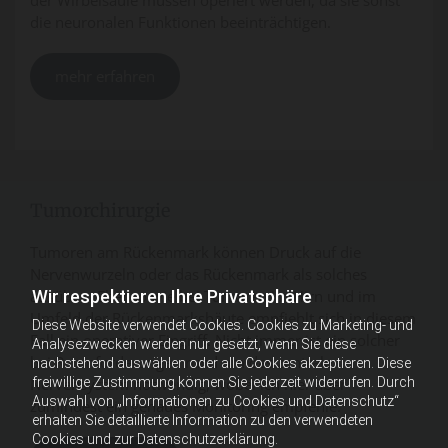
die neuronalen Funktionen beeinträchtigen.
mehr erfahren
Tumorchirurgie
Tumoren am Rückenmark können Druck auf die
Nervenwurzeln oder das Rückenmark als solches
Wir respektieren Ihre Privatsphäre
ausüben. Ebenso wie bei Tumoren im Hirn und im
Umfeld der Rückenmarkshäute empfiehlt sich in diesem
Diese Website verwendet Cookies. Cookies zu Marketing- und
Fall ein operativer Eingriff. Nicht immer ist ein solcher
Analysezwecken werden nur gesetzt, wenn Sie diese
bei Raumforderungen rund um das zentrale
nachstehend auswählen oder alle Cookies akzeptieren. Diese
freiwillige Zustimmung können Sie jederzeit widerrufen. Durch
Nervensystem notwendig, wobei ich hier aber
Auswahl von „Informationen zu Cookies und Datenschutz“
zumindest ein genaues Monitoring empfehle.
erhalten Sie detaillierte Information zu den verwendeten
Cookies und zur Datenschutzerklärung.